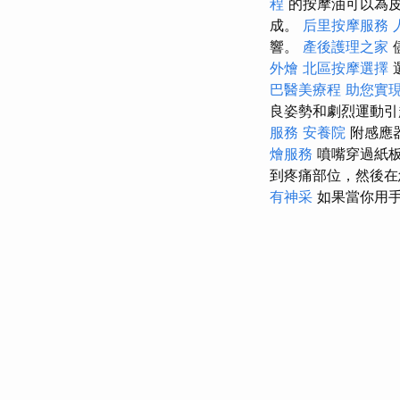
程
的按摩油可以為
成。
后里按摩服務
響。
產後護理之家
外燴
北區按摩選擇
巴醫美療程
助您實
良姿勢和劇烈運動引
服務
安養院
附感應
燴服務
噴嘴穿過紙
到疼痛部位，然後在
有神采
如果當你用手