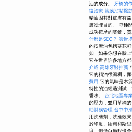
油的成分。
牙橋的
復治療
筋膜沾黏撥
精油因其對皮膚有
膚護理目的。 每種
成功按摩的關鍵，
什麼是SEO？
靈骨
的按摩油包括葵花籽
如，如果你想在臉上
它在世界許多地方
介紹
高雄牙醫推薦
它的精油很濃稠，
費用
它的氣味是木質
特性的油經過測試，
香味。
台北地區專
的壓力，並用單獨的
助財務管理
台中中
用洗滌劑，洗滌效
於印度、緬甸和斯里
度，但漂白過程也