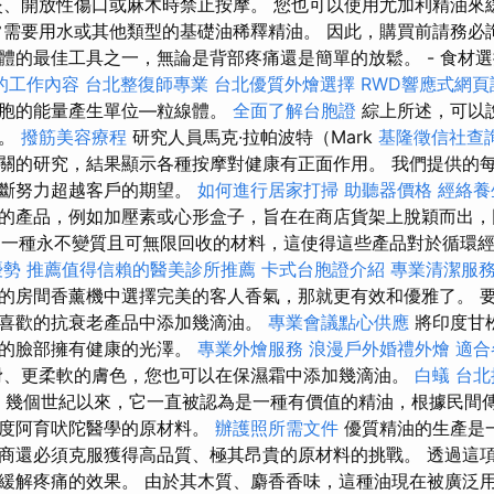
、開放性傷口或麻木時禁止按摩。 您也可以使用尤加利精油來
常需要用水或其他類型的基礎油稀釋精油。 因此，購買前請務必
體的最佳工具之一，無論是背部疼痛還是簡單的放鬆。 - 食材
的工作內容
台北整復師專業
台北優質外燴選擇
RWD響應式網頁
細胞的能量產生單位—粒線體。
全面了解台胞證
綜上所述，可以
能。
撥筋美容療程
研究人員馬克·拉帕波特（Mark
基隆徵信社查
關的研究，結果顯示各種按摩對健康有正面作用。 我們提供的
不斷努力超越客戶的期望。
如何進行居家打掃
助聽器價格
經絡養
的產品，例如加壓素或心形盒子，旨在在商店貨架上脫穎而出，
一種永不變質且可無限回收的材料，這使得這些產品對於循環經
優勢
推薦值得信賴的醫美診所推薦
卡式台胞證介紹
專業清潔服
的房間香薰機中選擇完美的客人香氣，那就更有效和優雅了。 
喜歡的抗衰老產品中添加幾滴油。
專業會議點心供應
將印度甘
您的臉部擁有健康的光澤。
專業外燴服務
浪漫戶外婚禮外燴
適合
滑、更柔軟的膚色，您也可以在保濕霜中添加幾滴油。
白蟻
台北
幾個世紀以來，它一直被認為是一種有價值的精油，根據民間
印度阿育吠陀醫學的原材料。
辦護照所需文件
優質精油的生產是
商還必須克服獲得高品質、極其昂貴的原材料的挑戰。 透過這
緩解疼痛的效果。 由於其木質、麝香香味，這種油現在被廣泛