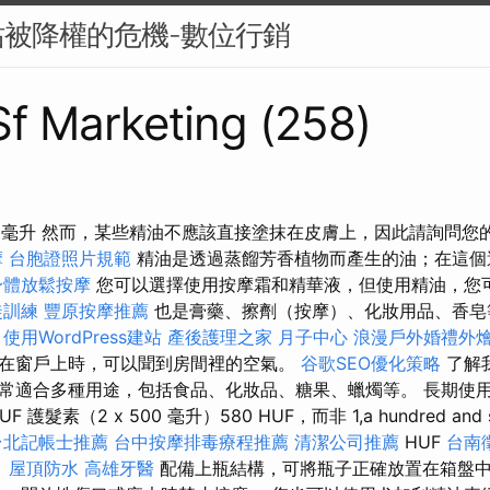
被降權的危機-數位行銷
 Sf Marketing (258)
精油 5 毫升 然而，某些精油不應該直接塗抹在皮膚上，因此請詢問
摩
台胞證照片規範
精油是透過蒸餾芳香植物而產生的油；在這個
身體放鬆按摩
您可以選擇使用按摩霜和精華液，但使用精油，您
徒訓練
豐原按摩推薦
也是膏藥、擦劑（按摩）、化妝用品、香皂
。
使用WordPress建站
產後護理之家 月子中心
浪漫戶外婚禮外
在窗戶上時，可以聞到房間裡的空氣。
谷歌SEO優化策略
了解
常適合多種用途，包括食品、化妝品、糖果、蠟燭等。 長期使
護髮素（2 x 500 毫升）580 HUF，而非 1,a hundred and s
台北記帳士推薦
台中按摩排毒療程推薦
清潔公司推薦
HUF
台南
。
屋頂防水
高雄牙醫
配備上瓶結構，可將瓶子正確放置在箱盤