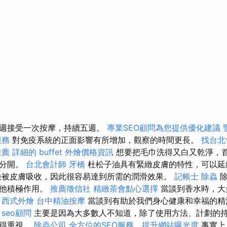
每週接受一次按摩，持續五週。
專業SEO顧問為您提供優化建議
服務
對免疫系統的正面影響有所增加，觀察的時間更長。
找台北
推薦
詳細的 buffet 外燴價格資訊
想要把毛巾洗得又白又乾淨，
巾分開。
台北會計師
牙橋
杜松子油具有緊緻皮膚的特性，可以延
快被皮膚吸收，因此很容易達到所需的潤滑效果。
記帳士
除蟲
除
其他積極作用。
推薦徵信社
精緻茶會點心選擇
當談到香水時，大
。
西式外燴
台中精油按摩
當談到有助於我們身心健康和幸福的精
？
seo顧問
主要是因為大多數人不知道，除了使用方法、計劃的
值得重視。
除蟲公司
全方位的SEO服務，提升網站曝光度
事實上