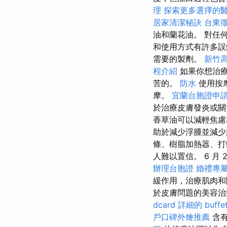
理
探索更多選擇的
居家清潔秘訣
台東
油和蘭花油。 對任
和使用方式有許多
需要的製劑。
新竹
程介紹
如果你想治
苦的。
防水
使用按
摩。
宜蘭台胞證申
於治療皮膚發炎或關
香草油可以減輕焦慮
助於減少浮腫並減少
條、樹脂加熱器、打
人難以置信。 6 月 20
辦理台胞證
婚禮專
緩作用，治療肌肉和
於皮膚問題的美容
dcard
詳細的 buff
戶口碑外燴推薦
含