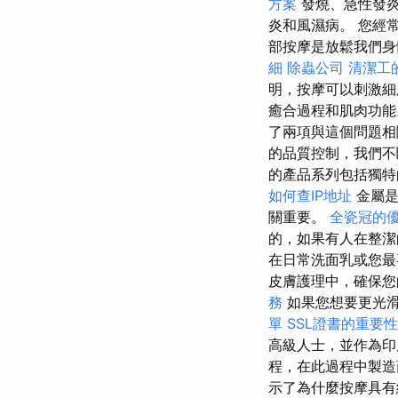
方案
發燒、急性發炎
炎和風濕病。 您經
部按摩是放鬆我們身
細
除蟲公司
清潔工
明，按摩可以刺激
癒合過程和肌肉功
了兩項與這個問題相
的品質控制，我們
的產品系列包括獨特
如何查IP地址
金屬是
關重要。
全瓷冠的
的，如果有人在整潔
在日常洗面乳或您最
皮膚護理中，確保
務
如果您想要更光
單
SSL證書的重要性
高級人士，並作為
程，在此過程中製造
示了為什麼按摩具有