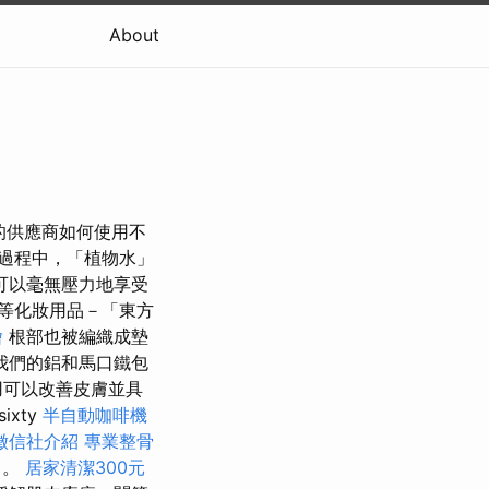
About
您的供應商如何使用不
過程中，「植物水」
可以毫無壓力地享受
等化妝用品－「東方
燴
根部也被編織成墊
我們的鋁和馬口鐵包
用可以改善皮膚並具
ixty
半自動咖啡機
徵信社介紹
專業整骨
中。
居家清潔300元