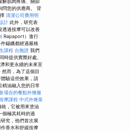
緩解肌肉疼痛、關節
詢問您的供應商。 背
選擇
清潔公司費用明
設計
此外，研究表
說透過按摩可以改善
詢
Rapaport）進行
每件錫鑞都經過嚴格
生課程
台胞證
我們
同時提供實際好處。
濟和更永續的未來至
務
然而，為了這個目
要體驗這些效果，請
松精油融入您的日常
各場合的餐點外燴服
按摩課程
中式外燴菜
傳統，它被用來塗油
一個極其耗時的過
項研究，他們首次展
用作香水和舒緩按摩