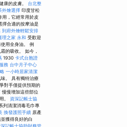
健康的皮膚。
台北整
茶外燴選擇
印度甘松
作用，它經常用於皮
選擇合適的按摩油是
姨
到府外燴輕鬆安排
護理之家 永和
受歡迎
使用全身油。 例
霜的吸收。 如今，
嗎
1930
卡式台胞證
服務
台中月子中心
略
一小時居家清潔
味。 具有獨特治療
爭對手僅提供預期的
商
慢慢增加這些部位
作用。
資深記帳士協
系列清潔消毒毛巾專
美
換發護照手續
原產
漬並獲得良好的白
資深記帳士協助財務管