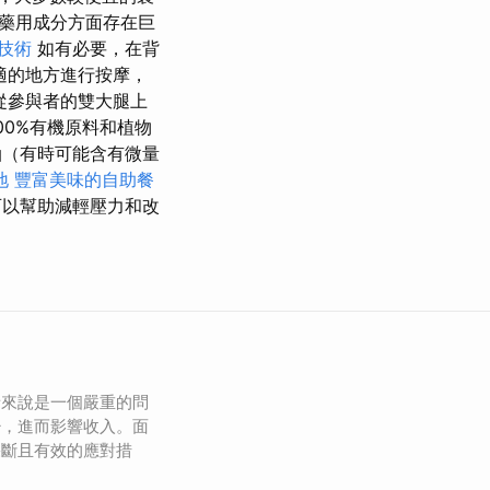
藥用成分方面存在巨
技術
如有必要，在背
適的地方進行按摩，
從參與者的雙大腿上
00%有機原料和植物
（有時可能含有微量
地
豐富美味的自助餐
可以幫助減輕壓力和改
者來說是一個嚴重的問
少，進而影響收入。面
果斷且有效的應對措