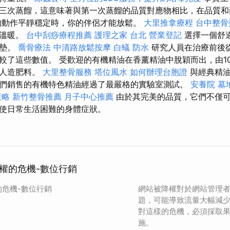
三次蒸餾，這意味著與第一次蒸餾的品質對應物相比，在品質和
的動作平靜穩定時，你的伴侶才能放鬆。
大里推拿療程
台中整骨
持溫暖。
台中刮痧療程推薦
護理之家 台北
營業登記
選擇一個舒
床墊。
喬骨療法
中清路放鬆按摩
白蟻
防水
研究人員在治療前後
較了這些數值。 受歡迎的有機精油在香薰精油中脫穎而出，由1
和人造肥料。
大里整骨服務
塔位風水
如何辦理台胞證
與經典精油
們銷售的有機特色精油經過了最嚴格的實驗室測試。
安養院
墓
策略
新竹整骨推薦
月子中心推薦
由於其完美的品​​質，它們不僅
使日常生活困難的身體症狀。
權的危機-數位行銷
危機-數位行銷
網站被降權對於網站管理
題，可能導致流量大幅減
對這樣的危機，必須採取
施。