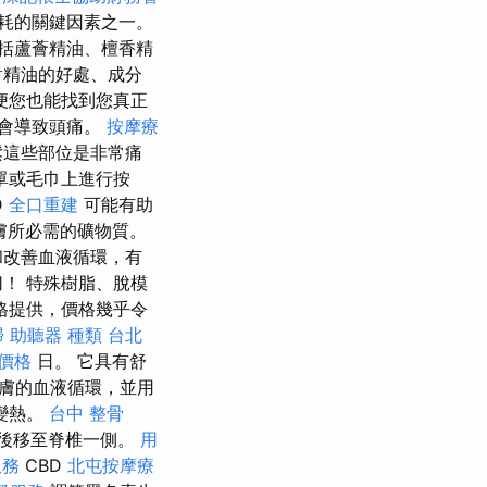
耗的關鍵因素之一。
括蘆薈精油、檀香精
對精油的好處、成分
便您也能找到您真正
會導致頭痛。
按摩療
鬆這些部位是非常痛
單或毛巾上進行按
D
全口重建
可能有助
肌膚所必需的礦物質。
和改善血液循環，有
！ 特殊樹脂、脫模
格提供，價格幾乎令
掃
助聽器 種類
台北
骨價格
日。 它具有舒
膚的血液循環，並用
變熱。
台中 整骨
後移至脊椎一側。
用
服務
CBD
北屯按摩療