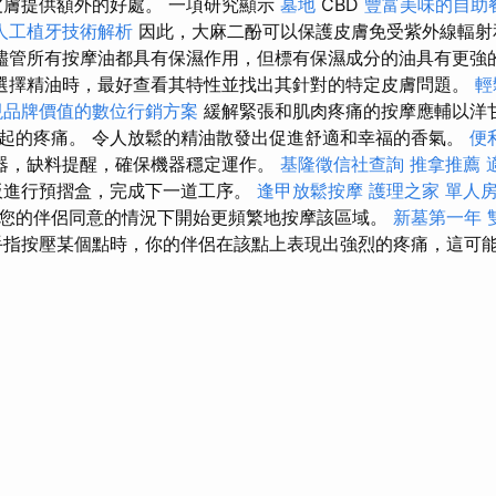
皮膚提供額外的好處。 一項研究顯示
墓地
CBD
豐富美味的自助
人工植牙技術解析
因此，大麻二酚可以保護皮膚免受紫外線輻射
儘管所有按摩油都具有保濕作用，但標有保濕成分的油具有更強
選擇精油時，最好查看其特性並找出其針對的特定皮膚問題。
輕
現品牌價值的數位行銷方案
緩解緊張和肌肉疼痛的按摩應輔以洋
起的疼痛。 令人放鬆的精油散發出促進舒適和幸福的香氣。
便
器，缺料提醒，確保機器穩定運作。
基隆徵信社查詢
推拿推薦
板進行預摺盒，完成下一道工序。
逢甲放鬆按摩
護理之家 單人
您的伴侶同意的情況下開始更頻繁地按摩該區域。
新墓第一年
指按壓某個點時，你的伴侶在該點上表現出強烈的疼痛，這可