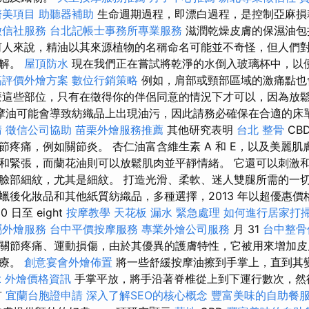
醫美項目
助聽器補助
生命週期過程，即漂白過程，是控制亞麻損
徵信社服務
台北記帳士事務所專業服務
滋潤乾燥皮膚的保濕油包
何人來說，精油以其來源植物的名稱命名可能並不奇怪，但人們
誤解。
屋頂防水
現在我們正在嘗試將乾淨的水倒入玻璃杯中，以
高評價外燴方案
數位行銷策略
例如，肩部或頸部區域的激痛點也
療這些部位，只有在徵得你的伴侶同意的情況下才可以，因為放
摩油可能會導致紡織品上出現油污，因此請務必確保在合適的床
請
徵信公司協助
苗栗外燴服務推薦
其他研究表明
台北 整骨
CB
節疼痛，例如關節炎。 杏仁油富含維生素 A 和 E，以及美麗
和緊張，而蘭花油則可以放鬆肌肉並平靜情緒。 它還可以刺激
臉部細紋，尤其是細紋。 打造光滑、柔軟、迷人雙腿所需的一切
蠟後化妝品和其他紙質紡織品，多種選擇，2013 年以超優惠價
 日至 eight
按摩教學
天花板 漏水 緊急處理
如何進行居家打
屬外燴服務
台中平價按摩服務
專業外燴公司服務
月 31
台中整
關節疼痛、運動損傷，由於其優異的護膚特性，它被用來增加皮
治療。
創意宴會外燴佈置
將一些舒緩按摩油擦到手掌上，直到其
et 外燴價格資訊
手掌平放，將手沿著脊椎從上到下運行數次，然
有
宜蘭台胞證申請
深入了解SEO的核心概念
豐富美味的自助餐