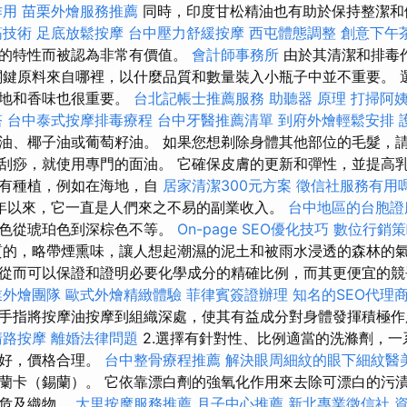
作用
苗栗外燴服務推薦
同時，印度甘松精油也有助於保持整潔和
筋技術
足底放鬆按摩
台中壓力舒緩按摩
西屯體態調整
創意下午
益的特性而被認為非常有價值。
會計師事務所
由於其清潔和排毒
關鍵原料來自哪裡，以什麼品質和數量裝入小瓶子中並不重要。 
質地和香味也很重要。
台北記帳士推薦服務
助聽器 原理
打掃阿
塔
台中泰式按摩排毒療程
台中牙醫推薦清單
到府外燴輕鬆安排
油、椰子油或葡萄籽油。 如果您想剃除身體其他部位的毛髮，請
刮痧，就使用專門的面油。 它確保皮膚的更新和彈性，並提高乳
都有種植，例如在海地，自
居家清潔300元方案
徵信社服務有用
年以來，它一直是人們來之不易的副業收入。
台中地區的台胞證
顏色從琥珀色到深棕色不等。
On-page SEO優化技巧
數位行銷策
的，略帶煙熏味，讓人想起潮濕的泥土和被雨水浸透的森林的氣
從而可以保證和證明必要化學成分的精確比例，而其更便宜的競
業外燴團隊
歐式外燴精緻體驗
菲律賓簽證辦理
知名的SEO代理
手指將按摩油按摩到組織深處，使其有益成分對身體發揮積極
清路按摩
離婚法律問題
2.選擇有針對性、比例適當的洗滌劑，一
果好，價格合理。
台中整骨療程推薦
解決眼周細紋的眼下細紋醫
蘭卡（錫蘭）。 它依靠漂白劑的強氧化作用來去除可漂白的污
會危及織物。
大里按摩服務推薦
月子中心推薦
新北專業徵信社