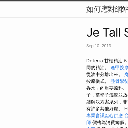
如何應對網站
Je Tall
Sep 10, 2013
Doterra 甘松
同的精油。
逢甲按
從油中分離出來。
按摩儀式。
整骨學
香水」的重要原料
子，當墊子濕潤並放
裝解決方案系列，非
有許多其他好處。 HUF 
專業會議點心供應
師
價格為消費總價