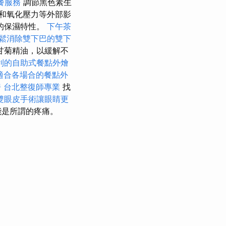
餐服務
調節黑色素生
和氧化壓力等外部影
的保濕特性。
下午茶
鬆消除雙下巴的雙下
甘菊精油，以緩解不
利的自助式餐點外燴
適合各場合的餐點外
房
台北整復師專業
找
雙眼皮手術讓眼睛更
能是所謂的疼痛。